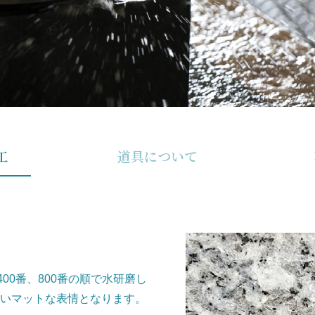
工
道具について
00番、800番の順で水研磨し
いマットな表情となります。