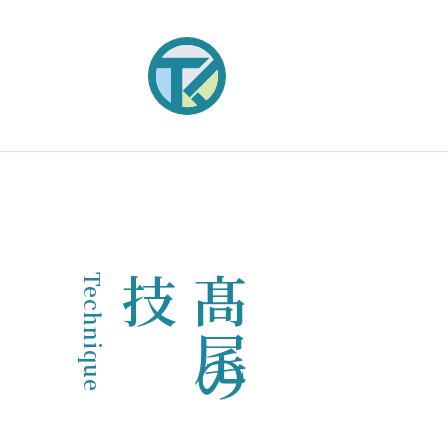
Technique
技
髙
尾
の