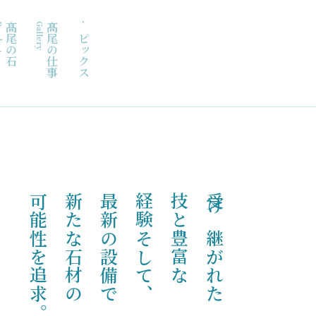
duct
髙尾の石
Gallery
髙尾の仕事
トピックス
可能性を追求。
新たな石材の
最新の設備で
経験そして、
技と豊富な
受け継がれた