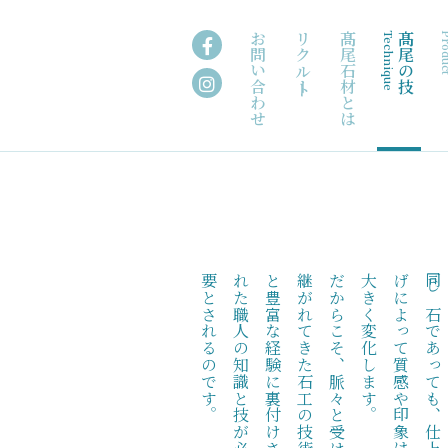
お問い合わせ
リクルート
髙尾石材とは
Technique
髙尾の技
Pro
。
だ
か
ら
こ
そ
、
脈
々
と
受
け
継
が
れ
て
き
た
石
工
の
技
術
と
豊
富
な
経
験
に
裏
付
け
さ
れ
た
職
人
の
知
識
と
技
が
必
要
と
さ
れ
る
の
で
す
。
同
じ
石
で
あ
っ
て
も
、
仕
上
げ
に
よ
っ
て
質
感
や
印
象
は
大
き
く
変
化
し
ま
す