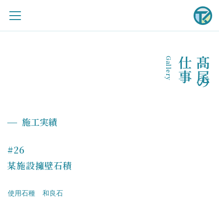
Gallery
事
髙
尾
の
仕
施工実績
#26
某施設擁壁石積
使用石種
和良石