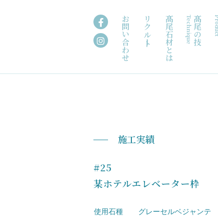
お問い合わせ
リクルート
髙尾石材とは
Technique
髙尾の技
Pro
施工実績
#25
某ホテルエレベーター枠
使用石種
グレーセルベジャンテ