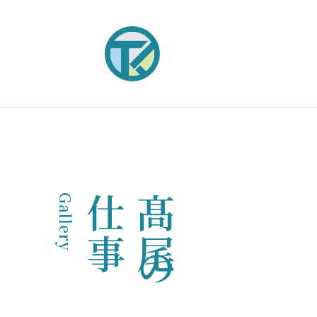
Gallery
事
髙
尾
の
仕