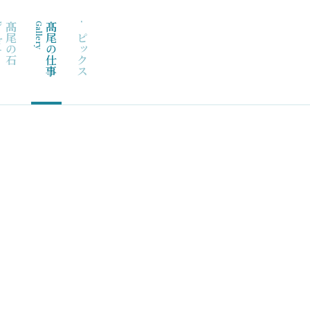
duct
髙尾の石
Gallery
髙尾の仕事
トピックス